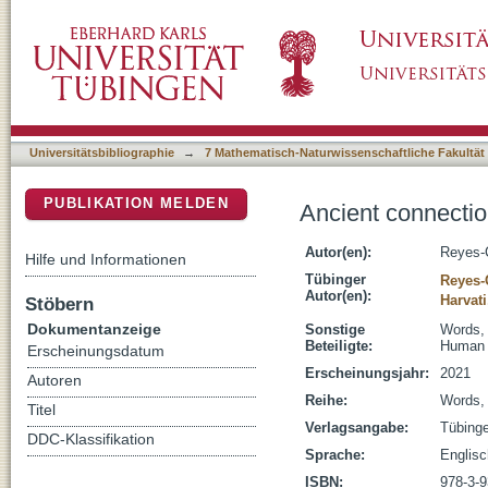
Ancient connections in Eurasia
DSpace Repositorium (Manakin basiert)
Universitätsbibliographie
→
7 Mathematisch-Naturwissenschaftliche Fakultät
PUBLIKATION MELDEN
Ancient connectio
Autor(en):
Reyes-
Hilfe und Informationen
Tübinger
Reyes-
Autor(en):
Harvati
Stöbern
Dokumentanzeige
Sonstige
Words, 
Beteiligte:
Human 
Erscheinungsdatum
Erscheinungsjahr:
2021
Autoren
Reihe:
Words, 
Titel
Verlagsangabe:
Tübinge
DDC-Klassifikation
Sprache:
Englisc
ISBN:
978-3-