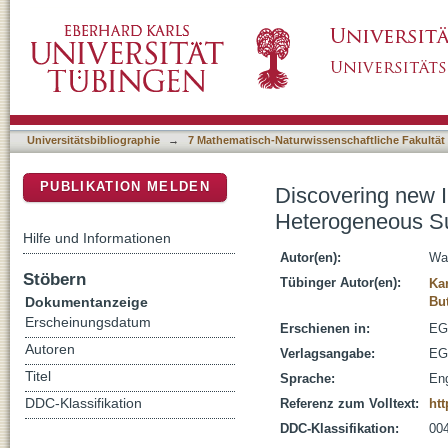
Discovering new Influences on Dispersive H
DSpace Repositorium (Manakin basiert)
Machine Learning
Universitätsbibliographie
→
7 Mathematisch-Naturwissenschaftliche Fakultät
PUBLIKATION MELDEN
Discovering new I
Heterogeneous Su
Hilfe und Informationen
Autor(en):
Wag
Stöbern
Tübinger Autor(en):
Kar
Dokumentanzeige
But
Erscheinungsdatum
Erschienen in:
EG
Autoren
Verlagsangabe:
EG
Titel
Sprache:
Eng
DDC-Klassifikation
Referenz zum Volltext:
ht
DDC-Klassifikation:
004