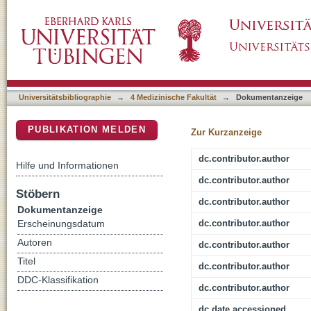
Training adaptations in magnetomyography
DSpace Repositorium (Manakin basiert)
Universitätsbibliographie
→
4 Medizinische Fakultät
→
Dokumentanzeige
PUBLIKATION MELDEN
Zur Kurzanzeige
dc.contributor.author
Hilfe und Informationen
dc.contributor.author
Stöbern
dc.contributor.author
Dokumentanzeige
dc.contributor.author
Erscheinungsdatum
Autoren
dc.contributor.author
Titel
dc.contributor.author
DDC-Klassifikation
dc.contributor.author
dc.date.accessioned