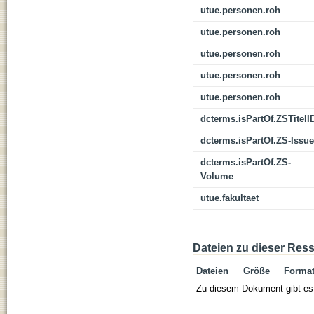
utue.personen.roh
utue.personen.roh
utue.personen.roh
utue.personen.roh
utue.personen.roh
dcterms.isPartOf.ZSTitelI
dcterms.isPartOf.ZS-Issue
dcterms.isPartOf.ZS-
Volume
utue.fakultaet
Dateien zu dieser Res
Dateien
Größe
Forma
Zu diesem Dokument gibt es 