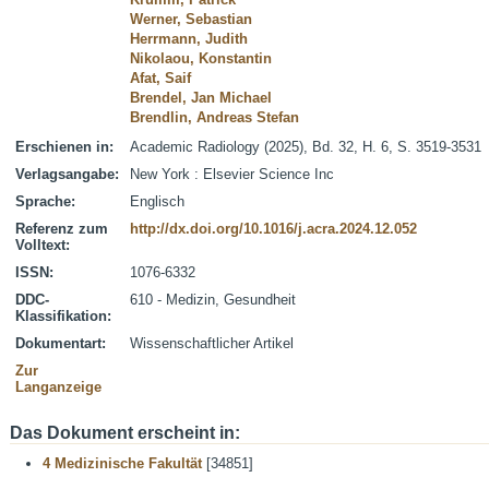
Werner, Sebastian
Herrmann, Judith
Nikolaou, Konstantin
Afat, Saif
Brendel, Jan Michael
Brendlin, Andreas Stefan
Erschienen in:
Academic Radiology (2025), Bd. 32, H. 6, S. 3519-3531
Verlagsangabe:
New York : Elsevier Science Inc
Sprache:
Englisch
Referenz zum
http://dx.doi.org/10.1016/j.acra.2024.12.052
Volltext:
ISSN:
1076-6332
DDC-
610 - Medizin, Gesundheit
Klassifikation:
Dokumentart:
Wissenschaftlicher Artikel
Zur
Langanzeige
Das Dokument erscheint in:
4 Medizinische Fakultät
[34851]