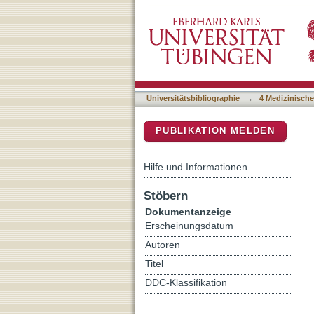
Evaluation of a Deep Lea
DSpace Repositorium (Manakin b
Counting CT Imaging: A C
Universitätsbibliographie
→
4 Medizinische
PUBLIKATION MELDEN
Hilfe und Informationen
Stöbern
Dokumentanzeige
Erscheinungsdatum
Autoren
Titel
DDC-Klassifikation