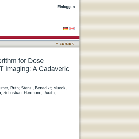
 in Whole-Body Photon-
Einloggen
« zurück
orithm for Dose
T Imaging: A Cadaveric
rner, Ruth
;
Stenzl, Benedikt
;
Mueck,
r, Sebastian
;
Herrmann, Judith
;