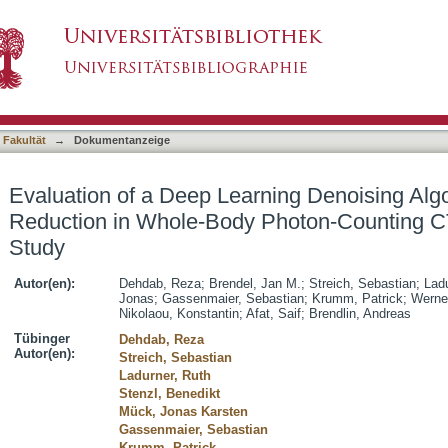
rning Denoising Algorithm for Dose Reduction
asiert)
adaveric Study
 Fakultät
→
Dokumentanzeige
Evaluation of a Deep Learning Denoising Alg
Reduction in Whole-Body Photon-Counting C
Study
Autor(en):
Dehdab, Reza
;
Brendel, Jan M.
;
Streich, Sebastian
;
Ladu
Jonas
;
Gassenmaier, Sebastian
;
Krumm, Patrick
;
Werne
Nikolaou, Konstantin
;
Afat, Saif
;
Brendlin, Andreas
Tübinger
Dehdab, Reza
Autor(en):
Streich, Sebastian
Ladurner, Ruth
Stenzl, Benedikt
Mück, Jonas Karsten
Gassenmaier, Sebastian
Krumm, Patrick