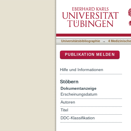
Contactless measurement o
DSpace Repositorium (Manakin b
pumped magnetometers
Universitätsbibliographie
→
4 Medizinische
PUBLIKATION MELDEN
Hilfe und Informationen
Stöbern
Dokumentanzeige
Erscheinungsdatum
Autoren
Titel
DDC-Klassifikation