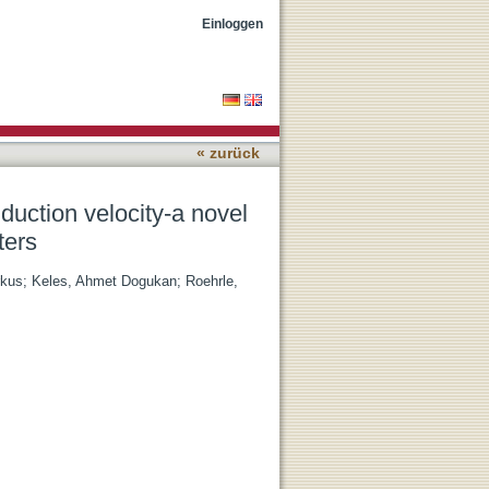
roach using optically
Einloggen
« zurück
uction velocity-a novel
ters
rkus
;
Keles, Ahmet Dogukan
;
Roehrle,