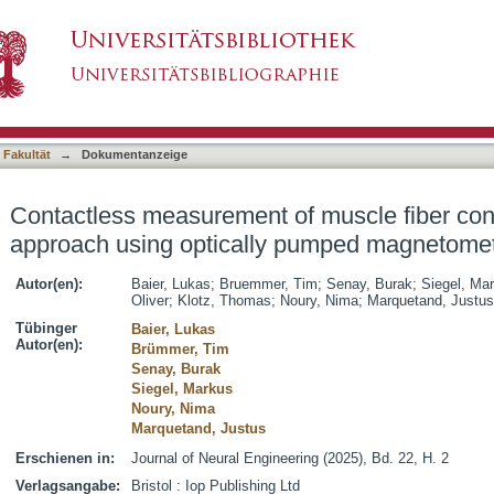
f muscle fiber conduction velocity-a novel app
asiert)
 Fakultät
→
Dokumentanzeige
Contactless measurement of muscle fiber cond
approach using optically pumped magnetome
Autor(en):
Baier, Lukas
;
Bruemmer, Tim
;
Senay, Burak
;
Siegel, Ma
Oliver
;
Klotz, Thomas
;
Noury, Nima
;
Marquetand, Justus
Tübinger
Baier, Lukas
Autor(en):
Brümmer, Tim
Senay, Burak
Siegel, Markus
Noury, Nima
Marquetand, Justus
Erschienen in:
Journal of Neural Engineering (2025), Bd. 22, H. 2
Verlagsangabe:
Bristol : Iop Publishing Ltd