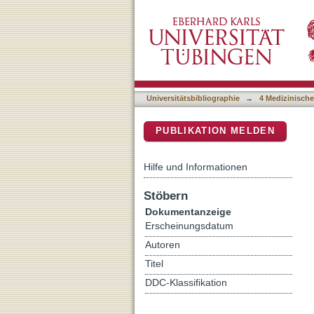
The Utility of Lung Ultras
DSpace Repositorium (Manakin b
Congenital Heart Surgery
Universitätsbibliographie
→
4 Medizinische
PUBLIKATION MELDEN
Hilfe und Informationen
Stöbern
Dokumentanzeige
Erscheinungsdatum
Autoren
Titel
DDC-Klassifikation