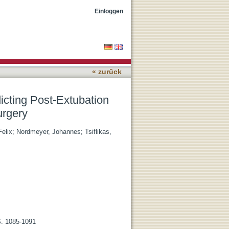
iratory Support after
Einloggen
« zurück
dicting Post-Extubation
urgery
Felix
;
Nordmeyer, Johannes
;
Tsiflikas,
 S. 1085-1091