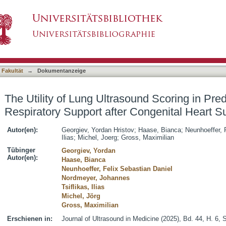
ound Scoring in Predicting Post-Extubation Resp
asiert)
 Fakultät
→
Dokumentanzeige
The Utility of Lung Ultrasound Scoring in Pre
Respiratory Support after Congenital Heart S
Autor(en):
Georgiev, Yordan Hristov
;
Haase, Bianca
;
Neunhoeffer, 
Ilias
;
Michel, Joerg
;
Gross, Maximilian
Tübinger
Georgiev, Yordan
Autor(en):
Haase, Bianca
Neunhoeffer, Felix Sebastian Daniel
Nordmeyer, Johannes
Tsiflikas, Ilias
Michel, Jörg
Gross, Maximilian
Erschienen in:
Journal of Ultrasound in Medicine (2025), Bd. 44, H. 6,