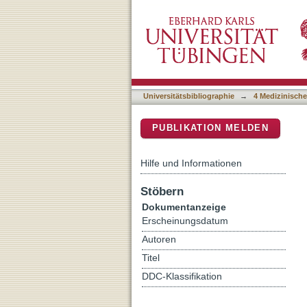
Chromosome 1p Loss and 
DSpace Repositorium (Manakin b
Universitätsbibliographie
→
4 Medizinische
PUBLIKATION MELDEN
Hilfe und Informationen
Stöbern
Dokumentanzeige
Erscheinungsdatum
Autoren
Titel
DDC-Klassifikation