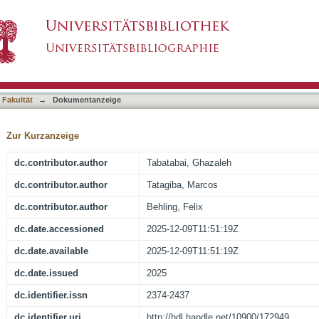
1q Gain for Grading of Meningioma
asiert)
 Fakultät
→
Dokumentanzeige
Zur Kurzanzeige
dc.contributor.author
Tabatabai, Ghazaleh
dc.contributor.author
Tatagiba, Marcos
dc.contributor.author
Behling, Felix
dc.date.accessioned
2025-12-09T11:51:19Z
dc.date.available
2025-12-09T11:51:19Z
dc.date.issued
2025
dc.identifier.issn
2374-2437
dc.identifier.uri
http://hdl.handle.net/10900/172949