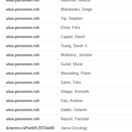
utue.personen.roh
Mansouri, Alireza
utue.personen.roh
Makarenko, Serge
utue.personen.roh
Yip, Stephen
utue.personen.roh
Ehret, Felix
utue.personen.roh
Capper, David
utue.personen.roh
Tsang, Derek S.
utue.personen.roh
Moliterno, Jennifer
utue.personen.roh
Gunel, Murat
utue.personen.roh
Wesseling, Pieter
utue.personen.roh
Sahm, Felix
utue.personen.roh
Aldape, Kenneth
utue.personen.roh
Gao, Andrew
utue.personen.roh
Zadeh, Gelareh
utue.personen.roh
Nassiri, Farshad
dcterms.isPartOf.ZSTitelID
Jama Oncology