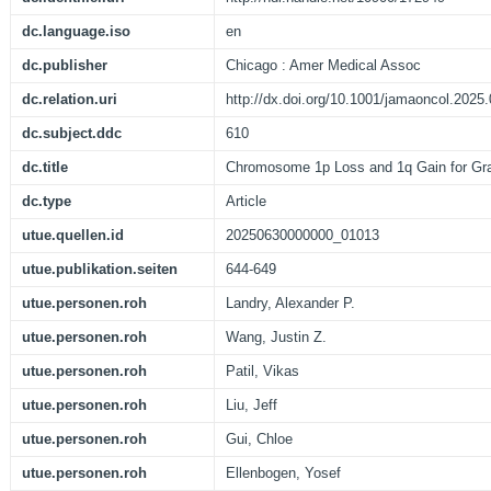
dc.language.iso
en
dc.publisher
Chicago : Amer Medical Assoc
dc.relation.uri
http://dx.doi.org/10.1001/jamaoncol.2025
dc.subject.ddc
610
dc.title
Chromosome 1p Loss and 1q Gain for Gr
dc.type
Article
utue.quellen.id
20250630000000_01013
utue.publikation.seiten
644-649
utue.personen.roh
Landry, Alexander P.
utue.personen.roh
Wang, Justin Z.
utue.personen.roh
Patil, Vikas
utue.personen.roh
Liu, Jeff
utue.personen.roh
Gui, Chloe
utue.personen.roh
Ellenbogen, Yosef