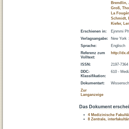
Brendlin,
Groß, Tho
La Fougèr
Schmidt, 
Kiefer, L
Erschienen in:
Ejnmmi Phy
Verlagsangabe:
New York :
Sprache:
Englisch
Referenz zum
http://dx.
Volltext:
ISSN:
2197-7364
DDC-
610 - Medi
Klassifikation:
Dokumentart:
Wissenscha
Zur
Langanzeige
Das Dokument erschein
4 Medizinische Fakultä
8 Zentrale, interfakult