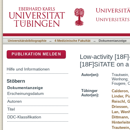
Low-activity [18F]-somatostatin receptor (SS
DSpace Repositorium (Manakin basiert)
of-view PET/CT scanner
Universitätsbibliographie
→
4 Medizinische Fakultät
→
Dokumentanzeige
PUBLIKATION MELDEN
Low-activity [18F
[18F]SiTATE on a 
Hilfe und Informationen
Autor(en):
Trautwein, 
Wenhong
;
Stöbern
Fougere, C
Dokumentanzeige
Tübinger
Calderon,
Erscheinungsdatum
Autor(en):
Linder, Pi
Autoren
Reischl, 
Driessen,
Titel
Lan, Wen
DDC-Klassifikation
Dittmann,
Hinterleit
Trautwein,