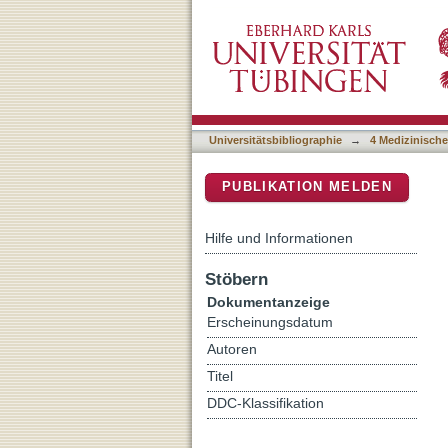
SarkoLife: quality of life
DSpace Repositorium (Manakin b
Universitätsbibliographie
→
4 Medizinische
PUBLIKATION MELDEN
Hilfe und Informationen
Stöbern
Dokumentanzeige
Erscheinungsdatum
Autoren
Titel
DDC-Klassifikation