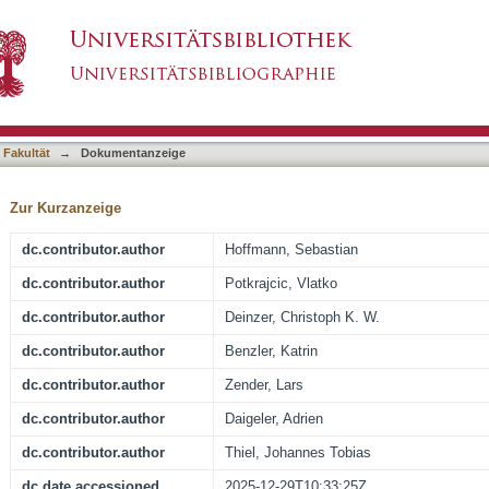
 in patients undergoing multimodal soft tissue s
asiert)
 Fakultät
→
Dokumentanzeige
Zur Kurzanzeige
dc.contributor.author
Hoffmann, Sebastian
dc.contributor.author
Potkrajcic, Vlatko
dc.contributor.author
Deinzer, Christoph K. W.
dc.contributor.author
Benzler, Katrin
dc.contributor.author
Zender, Lars
dc.contributor.author
Daigeler, Adrien
dc.contributor.author
Thiel, Johannes Tobias
dc.date.accessioned
2025-12-29T10:33:25Z