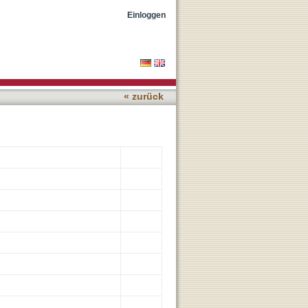
arcoma treatment
Einloggen
« zurück