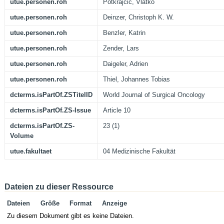
utue.personen.roh
Potkrajcic, Vlatko
utue.personen.roh
Deinzer, Christoph K. W.
utue.personen.roh
Benzler, Katrin
utue.personen.roh
Zender, Lars
utue.personen.roh
Daigeler, Adrien
utue.personen.roh
Thiel, Johannes Tobias
dcterms.isPartOf.ZSTitelID
World Journal of Surgical Oncology
dcterms.isPartOf.ZS-Issue
Article 10
dcterms.isPartOf.ZS-
23 (1)
Volume
utue.fakultaet
04 Medizinische Fakultät
Dateien zu dieser Ressource
Dateien
Größe
Format
Anzeige
Zu diesem Dokument gibt es keine Dateien.