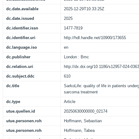
dc.date.available
2025-12-29T10:33:25Z
dc.date.issued
2025
dc.identifier.issn
1477-7819
dc.identifier.uri
http://hdl.handle.net/10900/173655
dc.language.iso
en
dc.publisher
London : Bmc
dc.relation.uri
http://dx.doi.org/10.1186/s12957-024-036
dc.subject.ddc
610
dc.title
SarkoLife: quality of life in patients unde
sarcoma treatment
dc.type
Article
utue.quellen.id
20250630000000_02174
utue.personen.roh
Hoffmann, Sebastian
utue.personen.roh
Hoffmann, Tabea