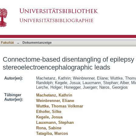
ngling of epilepsy networks from insular ster
asiert)
 Fakultät
→
Dokumentanzeige
Connectome-based disentangling of epilepsy 
stereoelectroencephalographic leads
Autor(en):
Machetanz, Kathrin
;
Weinbrenner, Eliane
;
Wuttke, Thom
Randolph
;
Kegele, Josua
;
Lauxmann, Stephan
;
Alber, Mi
Lerche, Holger
;
Honegger, Juergen
;
Naros, Georgios
Tübinger
Machetanz, Kathrin
Autor(en):
Weinbrenner, Eliane
Wuttke, Thomas Volkmar
Ethofer, Silke
Kegele, Josua
Lauxmann, Stephan
Rona, Sabine
Tatagiba, Marcos