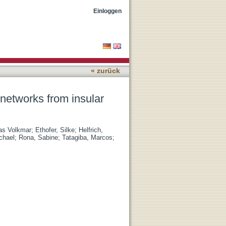
eoelectroencephalographic
Einloggen
« zurück
networks from insular
as Volkmar
;
Ethofer, Silke
;
Helfrich,
chael
;
Rona, Sabine
;
Tatagiba, Marcos
;