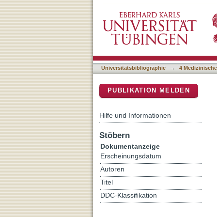
Connectome-based disenta
DSpace Repositorium (Manakin b
leads
Universitätsbibliographie
→
4 Medizinische
PUBLIKATION MELDEN
Hilfe und Informationen
Stöbern
Dokumentanzeige
Erscheinungsdatum
Autoren
Titel
DDC-Klassifikation