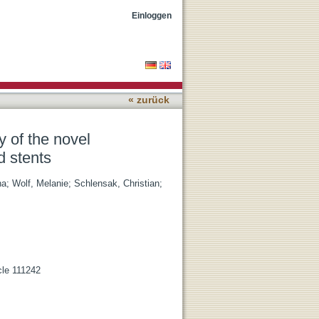
eal stents with benchmark
Einloggen
« zurück
y of the novel
 stents
na
;
Wolf, Melanie
;
Schlensak, Christian
;
cle 111242