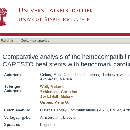
the hemocompatibility of the novel CARESTO h
asiert)
 Fakultät
→
Dokumentanzeige
Comparative analysis of the hemocompatibilit
CARESTO heal stents with benchmark carotid
Autor(en):
Girbas, Melis Guler
;
Riedel, Tomas
;
Riedelova, Zuza
Avci-Adali, Meltem
Tübinger
Wolf, Melanie
Autor(en):
Schlensak, Christian
Avci-Adali, Meltem
Girbas, Melis G.
Erschienen in:
Materials Today Communications (2025), Bd. 42, Arti
Verlagsangabe:
Amsterdam : Elsevier
Sprache:
Englisch