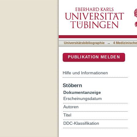
Comparative analysis of 
DSpace Repositorium (Manakin b
carotid stents
Universitätsbibliographie
→
4 Medizinische
PUBLIKATION MELDEN
Hilfe und Informationen
Stöbern
Dokumentanzeige
Erscheinungsdatum
Autoren
Titel
DDC-Klassifikation