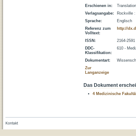
Erschienen in:
Translatio
Verlagsangabe:
Rockville 
Sprache:
Englisch
Referenz zum
http://dx.
Volltext:
ISSN:
2164-2591
DDC-
610 - Medi
Klassifikation:
Dokumentart:
Wissenscha
Zur
Langanzeige
Das Dokument erschein
4 Medizinische Fakultä
Kontakt