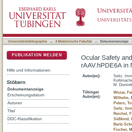
Ocular Safety and Toxicology of Subretina
DSpace Repositorium (Manakin basiert)
Primates
Universitätsbibliographie
→
4 Medizinische Fakultät
→
Dokumentanzeige
PUBLIKATION MELDEN
Ocular Safety and
rAAV.hPDE6A in 
Hilfe und Informationen
Autor(en):
Seitz, Imm
Korbmacher
Stöbern
M. Domini
Dokumentanzeige
Tübinger
Wozar, Fa
Erscheinungsdatum
Autor(en):
Wilhelm, 
Autoren
Peters, To
Seitz, Im
Titel
Reichel, F
DDC-Klassifikation
Süßkind, 
Bartz-Schm
Fischer, 