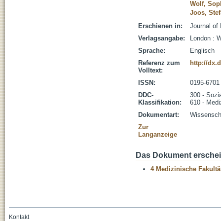
Wolf, Sop
Joos, Stef
Erschienen in:
Journal of 
Verlagsangabe:
London : 
Sprache:
Englisch
Referenz zum
http://dx.
Volltext:
ISSN:
0195-6701
DDC-
300 - Sozi
Klassifikation:
610 - Medi
Dokumentart:
Wissenscha
Zur
Langanzeige
Das Dokument erschein
4 Medizinische Fakultä
Kontakt