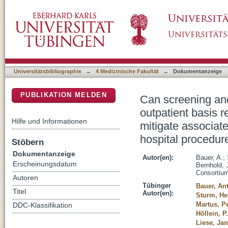
Can screening and decontamination procedur
DSpace Repositorium (Manakin basiert)
colonization with Staphylococcus aureus and 
undergoing elective hospital procedures? A co
Universitätsbibliographie
→
4 Medizinische Fakultät
→
Dokumentanzeige
PUBLIKATION MELDEN
Can screening an
outpatient basis 
Hilfe und Informationen
mitigate associate
hospital procedure
Stöbern
Dokumentanzeige
Autor(en):
Bauer, A.
;
Erscheinungsdatum
Bernhold, 
Consortiu
Autoren
Tübinger
Bauer, An
Titel
Autor(en):
Sturm, He
Martus, P
DDC-Klassifikation
Höllein, P.
Liese, Jan