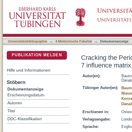
Cracking the Pericellular Matrix Code: Expl
DSpace Repositorium (Manakin basiert)
and biomechanical properties
Universitätsbibliographie
→
4 Medizinische Fakultät
→
Dokumentanzeige
PUBLIKATION MELDEN
Cracking the Peri
7 influence matri
Hilfe und Informationen
Autor(en):
Bauma
Danal
Stöbern
Tübinger Autor(en):
Bauma
Dokumentanzeige
Nieuw
Erscheinungsdatum
Konra
Autoren
Danal
Titel
Erschienen in:
Osteoa
DDC-Klassifikation
Verlagsangabe:
London
Sprache:
Engli