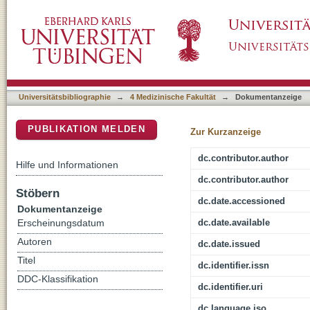
Optimizing Pediatric Sedation: Evaluating
DSpace Repositorium (Manakin basiert)
Efficacy in Clinical Practice
Universitätsbibliographie
→
4 Medizinische Fakultät
→
Dokumentanzeige
PUBLIKATION MELDEN
Zur Kurzanzeige
dc.contributor.author
Hilfe und Informationen
dc.contributor.author
Stöbern
dc.date.accessioned
Dokumentanzeige
dc.date.available
Erscheinungsdatum
Autoren
dc.date.issued
Titel
dc.identifier.issn
DDC-Klassifikation
dc.identifier.uri
dc.language.iso