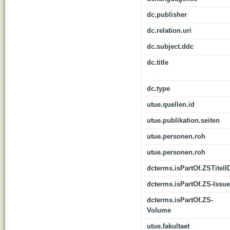
dc.publisher
dc.relation.uri
dc.subject.ddc
dc.title
dc.type
utue.quellen.id
utue.publikation.seiten
utue.personen.roh
utue.personen.roh
dcterms.isPartOf.ZSTitelI
dcterms.isPartOf.ZS-Issue
dcterms.isPartOf.ZS-
Volume
utue.fakultaet