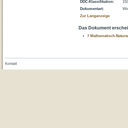
DDC-Klassifikation:
150
Dokumentart:
Wis
Zur Langanzeige
Das Dokument erschein
7 Mathematisch-Naturwi
Kontakt