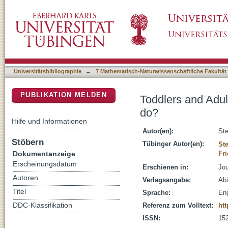
Toddlers and Adults Link Nouns to Typical S
DSpace Repositorium (Manakin basiert)
Universitätsbibliographie
→
7 Mathematisch-Naturwissenschaftliche Fakultät
PUBLIKATION MELDEN
Toddlers and Adul
do?
Hilfe und Informationen
Autor(en):
Ste
Stöbern
Tübinger Autor(en):
Ste
Dokumentanzeige
Fri
Erscheinungsdatum
Erschienen in:
Jou
Autoren
Verlagsangabe:
Abi
Titel
Sprache:
Eng
DDC-Klassifikation
Referenz zum Volltext:
htt
ISSN:
15