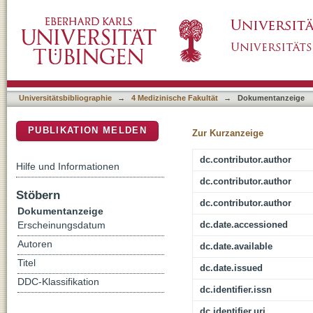
Analysis of TERT association with clinical ou
DSpace Repositorium (Manakin basiert)
study
Universitätsbibliographie
→
4 Medizinische Fakultät
→
Dokumentanzeige
PUBLIKATION MELDEN
Zur Kurzanzeige
dc.contributor.author
Hilfe und Informationen
dc.contributor.author
Stöbern
dc.contributor.author
Dokumentanzeige
dc.date.accessioned
Erscheinungsdatum
Autoren
dc.date.available
Titel
dc.date.issued
DDC-Klassifikation
dc.identifier.issn
dc.identifier.uri