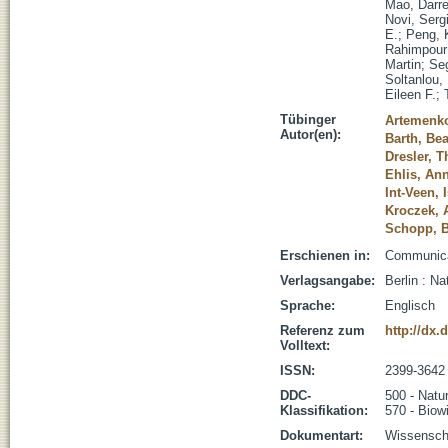
Mao, Darr
Novi, Serg
E.
;
Peng, 
Rahimpour
Martin
;
Seg
Soltanlou,
Eileen F.
;
Tübinger
Artemenko
Autor(en):
Barth, Bea
Dresler, 
Ehlis, Ann
Int-Veen, 
Kroczek, 
Schopp, B
Erschienen in:
Communicat
Verlagsangabe:
Berlin : Na
Sprache:
Englisch
Referenz zum
http://dx.
Volltext:
ISSN:
2399-3642
DDC-
500 - Natu
Klassifikation:
570 - Biow
Dokumentart:
Wissenscha