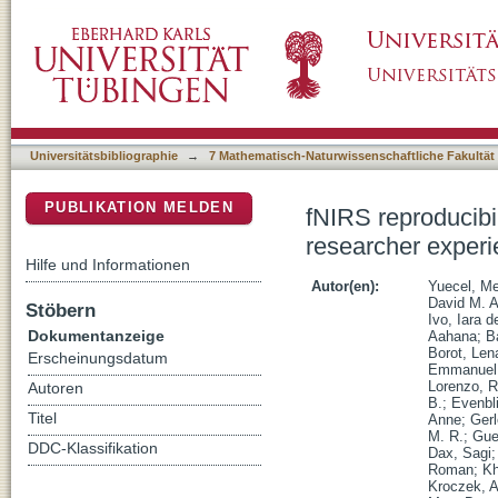
fNIRS reproducibility varies with data quality
DSpace Repositorium (Manakin basiert)
Universitätsbibliographie
→
7 Mathematisch-Naturwissenschaftliche Fakultät
PUBLIKATION MELDEN
fNIRS reproducibil
researcher exper
Hilfe und Informationen
Autor(en):
Yuecel, M
David M. A
Stöbern
Ivo, Iara 
Dokumentanzeige
Aahana
;
B
Borot, Len
Erscheinungsdatum
Emmanuel
Lorenzo, 
Autoren
B.
;
Evenbli
Titel
Anne
;
Gerl
M. R.
;
Gue
DDC-Klassifikation
Dax, Sagi
Roman
;
Kh
Kroczek, 