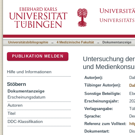
Untersuchung der Zusammenhänge von Sc
DSpace Repositorium (Manakin basiert)
Universitätsbibliographie
→
4 Medizinische Fakultät
→
Dokumentanzeige
PUBLIKATION MELDEN
Untersuchung de
und Medienkons
Hilfe und Informationen
Autor(en):
Dah
Stöbern
Tübinger Autor(en):
Da
Dokumentanzeige
Sonstige Beteiligte:
Ebe
Erscheinungsdatum
Erscheinungsjahr:
20
Autoren
Verlagsangabe:
Tü
Titel
Sprache:
De
DDC-Klassifikation
Referenz zum Volltext:
htt
Dokumentart:
Dis