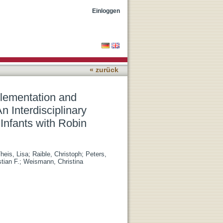
ring of the Tübingen
Einloggen
ch for Infants with Robin
« zurück
plementation and
n Interdisciplinary
Infants with Robin
heis, Lisa
;
Raible, Christoph
;
Peters,
tian F.
;
Weismann, Christina