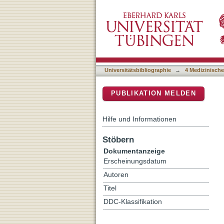
Complete Protocol and Gui
DSpace Repositorium (Manakin b
Palatal Plate-An Interdisc
Sequence
Universitätsbibliographie
→
4 Medizinische
PUBLIKATION MELDEN
Hilfe und Informationen
Stöbern
Dokumentanzeige
Erscheinungsdatum
Autoren
Titel
DDC-Klassifikation