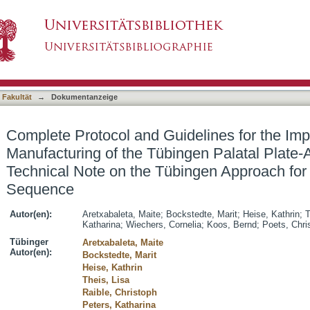
delines for the Implementation and Manufactu
asiert)
iplinary Technical Note on the Tübingen Approa
 Fakultät
→
Dokumentanzeige
Complete Protocol and Guidelines for the Im
Manufacturing of the Tübingen Palatal Plate-A
Technical Note on the Tübingen Approach for 
Sequence
Autor(en):
Aretxabaleta, Maite
;
Bockstedte, Marit
;
Heise, Kathrin
;
T
Katharina
;
Wiechers, Cornelia
;
Koos, Bernd
;
Poets, Chris
Tübinger
Aretxabaleta, Maite
Autor(en):
Bockstedte, Marit
Heise, Kathrin
Theis, Lisa
Raible, Christoph
Peters, Katharina