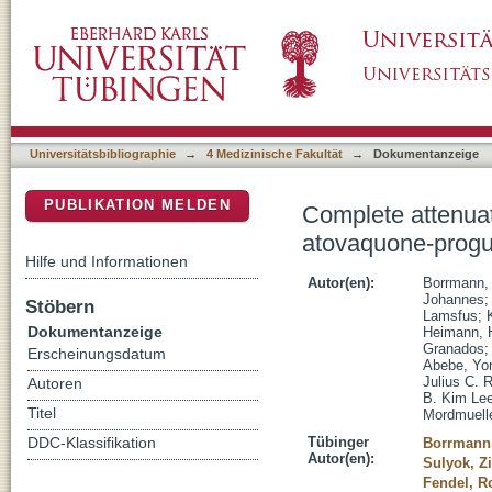
Complete attenuation of Plasmodium falcipa
DSpace Repositorium (Manakin basiert)
Universitätsbibliographie
→
4 Medizinische Fakultät
→
Dokumentanzeige
PUBLIKATION MELDEN
Complete attenuat
atovaquone-progu
Hilfe und Informationen
Autor(en):
Borrmann, 
Johannes
Stöbern
Lamsfus
;
Dokumentanzeige
Heimann, 
Granados
Erscheinungsdatum
Abebe, Yo
Julius C. R
Autoren
B. Kim Le
Titel
Mordmuelle
Tübinger
DDC-Klassifikation
Borrmann,
Autor(en):
Sulyok, Zi
Fendel, Ro