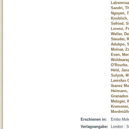
Lalremruat
Sandri, T
Nguyen, T
Knoblich,
Sefried, 
Lorenz, F
Weller, Da
Steuder, 
Adukpo, 
Molnar, Zs
Esen, Mer
Woldeareg
O'Rourke,
Held, Jan
Sulyok, M
Lamsfus C
Ibanez Mol
Heimann, 
Granados 
Metzger, 
Kremsner,
Mordmülle
Erschienen in:
Embo Molec
Verlagsangabe:
London : S