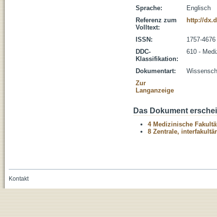
Sprache:
Englisch
Referenz zum
http://dx.
Volltext:
ISSN:
1757-4676
DDC-
610 - Medi
Klassifikation:
Dokumentart:
Wissenscha
Zur
Langanzeige
Das Dokument erschein
4 Medizinische Fakultä
8 Zentrale, interfakult
Kontakt