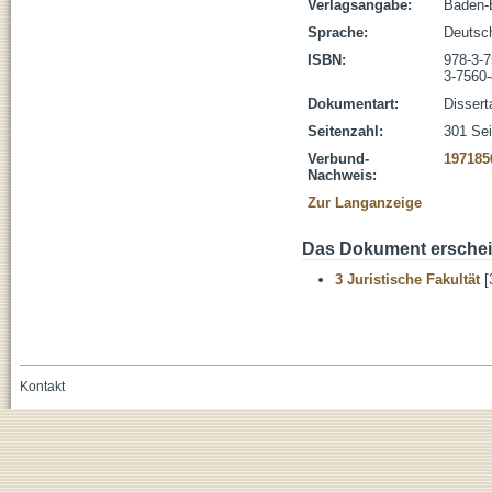
Verlagsangabe:
Baden-
Sprache:
Deutsc
ISBN:
978-3-
3-7560
Dokumentart:
Dissert
Seitenzahl:
301 Sei
Verbund-
197185
Nachweis:
Zur Langanzeige
Das Dokument erschein
3 Juristische Fakultät
[
Kontakt