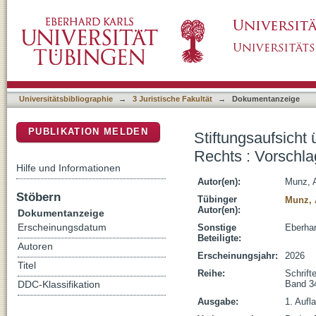
Stiftungsaufsicht über rechtsfähige Stiftunge
DSpace Repositorium (Manakin basiert)
effektive Ausgestaltung
Universitätsbibliographie
→
3 Juristische Fakultät
→
Dokumentanzeige
PUBLIKATION MELDEN
Stiftungsaufsicht 
Rechts : Vorschlag
Hilfe und Informationen
Autor(en):
Munz, A
Stöbern
Tübinger
Munz, 
Autor(en):
Dokumentanzeige
Erscheinungsdatum
Sonstige
Eberhar
Beteiligte:
Autoren
Erscheinungsjahr:
2026
Titel
Reihe:
Schrift
Band 3
DDC-Klassifikation
Ausgabe:
1. Aufl