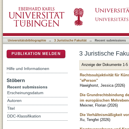
Recently added
DSpace Repositorium (Manakin basiert)
Universitätsbibliographie
→
3 Juristische Fakultät
→
Recent submissions
3 Juristische Fak
PUBLIKATION MELDEN
Anzeige der Dokumente 1-5
Hilfe und Informationen
Rechtssubjektivität für Kü
Stöbern
"ePerson"
Hawighorst, Jessica
(
2026
)
Recent submissions
Erscheinungsdatum
Die Grundrechtsbindung der
im europäischen Mehrebene
Autoren
Meixner, Florian
(
2026
)
Titel
Die Verhältnismäßigkeit 
DDC-Klassifikation
Xu, Tengfei
(
2026
)