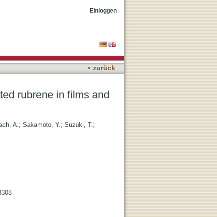
lution
Einloggen
« zurück
nated rubrene in films and
ach, A.
;
Sakamoto, Y.
;
Suzuki, T.
;
13308