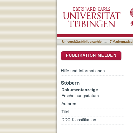
Optical properties of fully
DSpace Repositorium (Manakin b
Universitätsbibliographie
→
7 Mathematisc
PUBLIKATION MELDEN
Hilfe und Informationen
Stöbern
Dokumentanzeige
Erscheinungsdatum
Autoren
Titel
DDC-Klassifikation