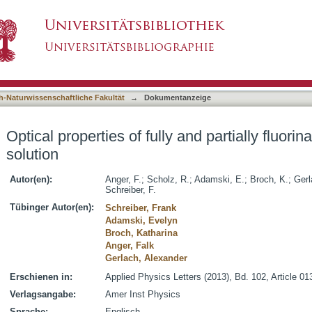
 and partially fluorinated rubrene in films and so
asiert)
h-Naturwissenschaftliche Fakultät
→
Dokumentanzeige
Optical properties of fully and partially fluori
solution
Autor(en):
Anger, F.
;
Scholz, R.
;
Adamski, E.
;
Broch, K.
;
Gerl
Schreiber, F.
Tübinger Autor(en):
Schreiber, Frank
Adamski, Evelyn
Broch, Katharina
Anger, Falk
Gerlach, Alexander
Erschienen in:
Applied Physics Letters (2013), Bd. 102, Article 0
Verlagsangabe:
Amer Inst Physics
Sprache:
Englisch