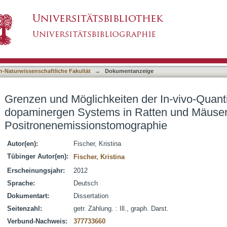
n der In-vivo-Quantifizierung des dopaminerg
asiert)
enemissionstomographie
h-Naturwissenschaftliche Fakultät
→
Dokumentanzeige
Grenzen und Möglichkeiten der In-vivo-Quanti
dopaminergen Systems in Ratten und Mäusen
Positronenemissionstomographie
Autor(en):
Fischer, Kristina
Tübinger Autor(en):
Fischer, Kristina
Erscheinungsjahr:
2012
Sprache:
Deutsch
Dokumentart:
Dissertation
Seitenzahl:
getr. Zählung. : Ill., graph. Darst.
Verbund-Nachweis:
377733660