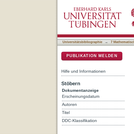
Grenzen und Möglichkeite
DSpace Repositorium (Manakin b
Mäusen mittels Positron
Universitätsbibliographie
→
7 Mathematisc
PUBLIKATION MELDEN
Hilfe und Informationen
Stöbern
Dokumentanzeige
Erscheinungsdatum
Autoren
Titel
DDC-Klassifikation