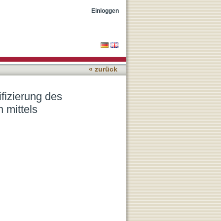
en Systems in Ratten und
Einloggen
« zurück
fizierung des
 mittels