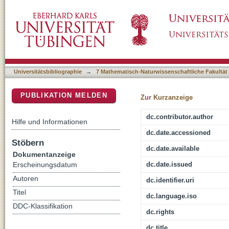
Aktivierungsabhängige Regulation der Tran
DSpace Repositorium (Manakin basiert)
murinen Thrombozyten
Universitätsbibliographie
→
7 Mathematisch-Naturwissenschaftliche Fakultät
PUBLIKATION MELDEN
Zur Kurzanzeige
dc.contributor.author
Hilfe und Informationen
dc.date.accessioned
Stöbern
dc.date.available
Dokumentanzeige
dc.date.issued
Erscheinungsdatum
Autoren
dc.identifier.uri
Titel
dc.language.iso
DDC-Klassifikation
dc.rights
dc.title