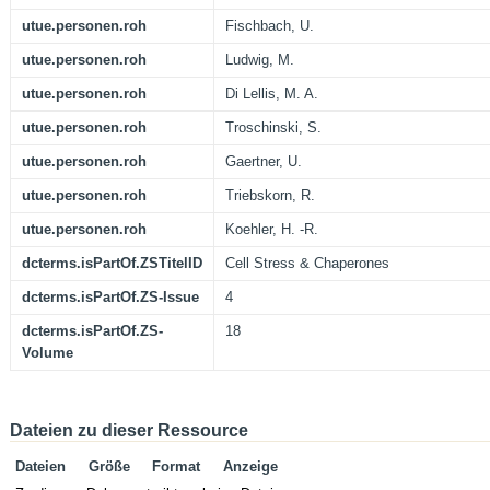
utue.personen.roh
Fischbach, U.
utue.personen.roh
Ludwig, M.
utue.personen.roh
Di Lellis, M. A.
utue.personen.roh
Troschinski, S.
utue.personen.roh
Gaertner, U.
utue.personen.roh
Triebskorn, R.
utue.personen.roh
Koehler, H. -R.
dcterms.isPartOf.ZSTitelID
Cell Stress & Chaperones
dcterms.isPartOf.ZS-Issue
4
dcterms.isPartOf.ZS-
18
Volume
Dateien zu dieser Ressource
Dateien
Größe
Format
Anzeige