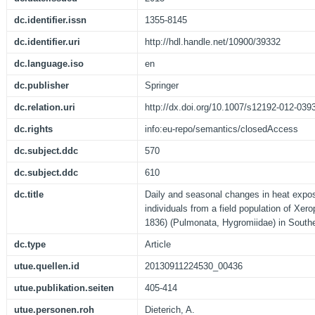
dc.identifier.issn
1355-8145
dc.identifier.uri
http://hdl.handle.net/10900/39332
dc.language.iso
en
dc.publisher
Springer
dc.relation.uri
http://dx.doi.org/10.1007/s12192-012-039
dc.rights
info:eu-repo/semantics/closedAccess
dc.subject.ddc
570
dc.subject.ddc
610
dc.title
Daily and seasonal changes in heat expos
individuals from a field population of Xero
1836) (Pulmonata, Hygromiidae) in South
dc.type
Article
utue.quellen.id
20130911224530_00436
utue.publikation.seiten
405-414
utue.personen.roh
Dieterich, A.