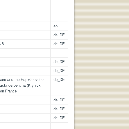
en
de_DE
3-8
de_DE
de_DE
de_DE
ure and the Hsp70 level of
de_DE
picta derbentina (Krynicki
ern France
de_DE
de_DE
de_DE