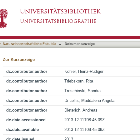
s in heat exposure and the Hsp70 level of indiv
asiert)
erbentina (Krynicki 1836) (Pulmonata, Hygromi
h-Naturwissenschaftliche Fakultät
→
Dokumentanzeige
Zur Kurzanzeige
dc.contributor.author
Köhler, Heinz-Rüdiger
dc.contributor.author
Triebskorn, Rita
dc.contributor.author
Troschinski, Sandra
dc.contributor.author
Di Lellis, Maddalena Angela
dc.contributor.author
Dieterich, Andreas
dc.date.accessioned
2013-12-11T08:45:09Z
dc.date.available
2013-12-11T08:45:09Z
dc.date.issued
2013