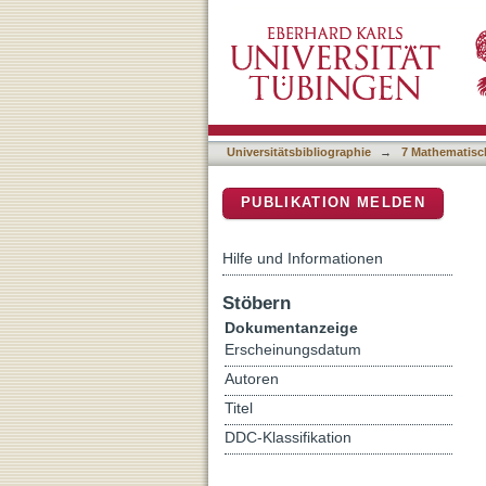
Daily and seasonal change
DSpace Repositorium (Manakin b
population of Xeropicta d
Universitätsbibliographie
→
7 Mathematisc
PUBLIKATION MELDEN
Hilfe und Informationen
Stöbern
Dokumentanzeige
Erscheinungsdatum
Autoren
Titel
DDC-Klassifikation