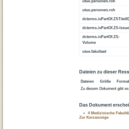
utue.personen.roh
utue.personen.roh
dcterms.isPartOf.ZSTitelI
dcterms.isPartOf.ZS-Issue
dcterms.isPartOf.ZS-
Volume
utue.fakultaet
Dateien zu dieser Res
Dateien
Größe
Forma
Zu diesem Dokument gibt es 
Das Dokument erschein
4 Medizinische Fakultä
Zur Kurzanzeige