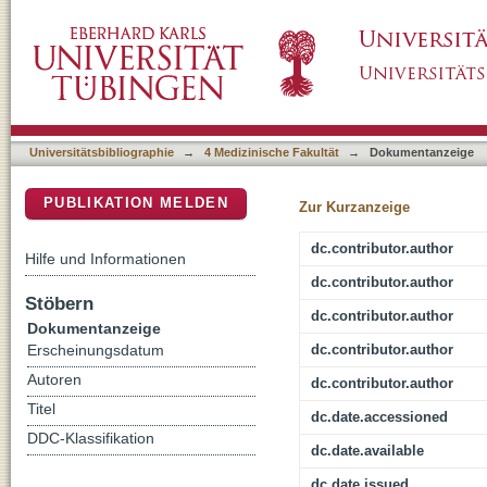
Stages of change, treatment outcome and thera
DSpace Repositorium (Manakin basiert)
anorexia nervosa
Universitätsbibliographie
→
4 Medizinische Fakultät
→
Dokumentanzeige
PUBLIKATION MELDEN
Zur Kurzanzeige
dc.contributor.author
Hilfe und Informationen
dc.contributor.author
Stöbern
dc.contributor.author
Dokumentanzeige
dc.contributor.author
Erscheinungsdatum
Autoren
dc.contributor.author
Titel
dc.date.accessioned
DDC-Klassifikation
dc.date.available
dc.date.issued