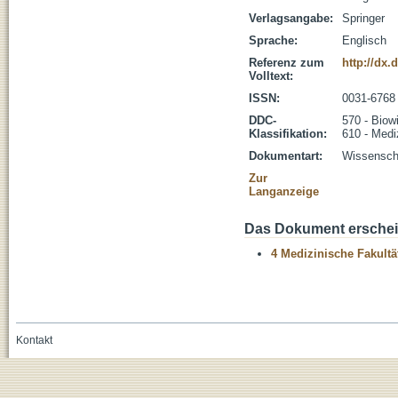
Verlagsangabe:
Springer
Sprache:
Englisch
Referenz zum
http://dx.
Volltext:
ISSN:
0031-6768
DDC-
570 - Biow
Klassifikation:
610 - Medi
Dokumentart:
Wissenscha
Zur
Langanzeige
Das Dokument erschein
4 Medizinische Fakultä
Kontakt