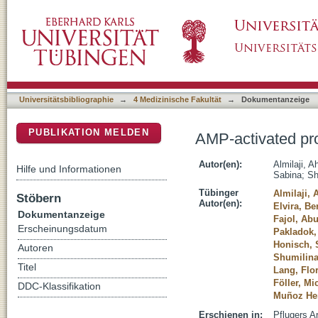
AMP-activated protein kinase regulates hE
DSpace Repositorium (Manakin basiert)
Universitätsbibliographie
→
4 Medizinische Fakultät
→
Dokumentanzeige
PUBLIKATION MELDEN
AMP-activated pr
Autor(en):
Almilaji, 
Hilfe und Informationen
Sabina
;
Sh
Tübinger
Almilaji,
Stöbern
Autor(en):
Elvira, Be
Dokumentanzeige
Fajol, Abu
Erscheinungsdatum
Pakladok,
Honisch, 
Autoren
Shumilina
Titel
Lang, Flo
Föller, Mi
DDC-Klassifikation
Muñoz Her
Erschienen in:
Pflugers A