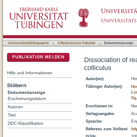
Dissociation of reach-related and visual sign
DSpace Repositorium (Manakin basiert)
Universitätsbibliographie
→
4 Medizinische Fakultät
→
Dokumentanzeige
PUBLIKATION MELDEN
Dissociation of re
colliculus
Hilfe und Informationen
Autor(en):
Hi
Stöbern
Tübinger Autor(en):
Hi
Dokumentanzeige
Li
Ilg
Erscheinungsdatum
Erschienen in:
Neu
Autoren
Verlagsangabe:
Aca
Titel
Sprache:
Eng
DDC-Klassifikation
Referenz zum Volltext:
htt
ISSN:
10