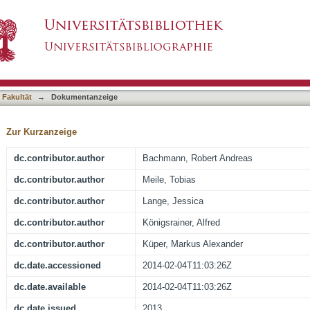
ertical Sleeve Gastrectomy in Mice
asiert)
 Fakultät
→
Dokumentanzeige
Zur Kurzanzeige
dc.contributor.author
Bachmann, Robert Andreas
dc.contributor.author
Meile, Tobias
dc.contributor.author
Lange, Jessica
dc.contributor.author
Königsrainer, Alfred
dc.contributor.author
Küper, Markus Alexander
dc.date.accessioned
2014-02-04T11:03:26Z
dc.date.available
2014-02-04T11:03:26Z
dc.date.issued
2013