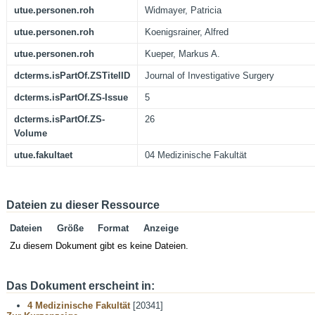
utue.personen.roh
Widmayer, Patricia
utue.personen.roh
Koenigsrainer, Alfred
utue.personen.roh
Kueper, Markus A.
dcterms.isPartOf.ZSTitelID
Journal of Investigative Surgery
dcterms.isPartOf.ZS-Issue
5
dcterms.isPartOf.ZS-
26
Volume
utue.fakultaet
04 Medizinische Fakultät
Dateien zu dieser Ressource
Dateien
Größe
Format
Anzeige
Zu diesem Dokument gibt es keine Dateien.
Das Dokument erscheint in:
4 Medizinische Fakultät
[20341]