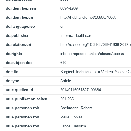
dc.identifier.issn
0894-1939
dc.identifier.uri
http://hdl.handle.net/10900/40587
dc.language.iso
en
dc.publisher
Informa Healthcare
dc.relation.uri
http://dx.doi.org/10.3109/08941939.2012
dc.rights
info:eu-repo/semantics/closedAccess
dc.subject.ddc
610
dc.title
Surgical Technique of a Vertical Sleeve 
dc.type
Article
utue.quellen.id
20140116051827_00684
utue.publikation.seiten
261-265
utue.personen.roh
Bachmann, Robert
utue.personen.roh
Meile, Tobias
utue.personen.roh
Lange, Jessica