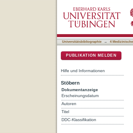
Surgical Technique of a V
DSpace Repositorium (Manakin b
Universitätsbibliographie
→
4 Medizinische
PUBLIKATION MELDEN
Hilfe und Informationen
Stöbern
Dokumentanzeige
Erscheinungsdatum
Autoren
Titel
DDC-Klassifikation