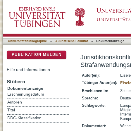
Jurisdiktionskonflikte in der Europäischen 
DSpace Repositorium (Manakin basiert)
Europäischen Kollisionsrecht?
Universitätsbibliographie
→
3 Juristische Fakultät
→
Dokumentanzeige
PUBLIKATION MELDEN
Jurisdiktionskonf
Strafanwendungsr
Hilfe und Informationen
Autor(en):
Eisele
Stöbern
Tübinger Autor(en):
Eisele
Dokumentanzeige
Erschienen in:
Zeitsc
Erscheinungsdatum
Sprache:
Deuts
Autoren
Schlagworte:
Europ
Mitgli
Titel
Intern
DDC-Klassifikation
Kompe
Dokumentart:
Wissen