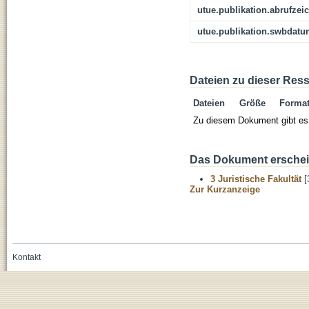
utue.publikation.abrufzei
utue.publikation.swbdat
Dateien zu dieser Res
Dateien
Größe
Forma
Zu diesem Dokument gibt es 
Das Dokument erschein
3 Juristische Fakultät
[
Zur Kurzanzeige
Kontakt