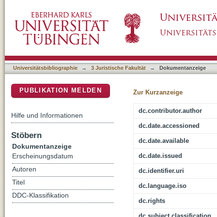
Marktabgrenzung bei Herstellermarken und
DSpace Repositorium (Manakin basiert)
Universitätsbibliographie
→
3 Juristische Fakultät
→
Dokumentanzeige
PUBLIKATION MELDEN
Zur Kurzanzeige
dc.contributor.author
Hilfe und Informationen
dc.date.accessioned
Stöbern
dc.date.available
Dokumentanzeige
dc.date.issued
Erscheinungsdatum
Autoren
dc.identifier.uri
Titel
dc.language.iso
DDC-Klassifikation
dc.rights
dc.subject.classification