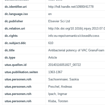
dc.identifier.uri
http://hdl.handle.net/10900/41778
dc.language.iso
en
dc.publisher
Elsevier Sci Ltd
dc.relation.uri
http://dx.doi.org/10.1016/j.injury.2013.07.
dc.rights
info:eu-repo/semantics/closedAccess
dc.subject.ddc
610
dc.title
Antibacterial potency of VAC GranuFoam 
dc.type
Article
utue.quellen.id
20140116051827_00722
utue.publikation.seiten
1363-1367
utue.personen.roh
Sachsenmaier, Saskia
utue.personen.roh
Peschel, Andreas
utue.personen.roh
Ipach, Ingmar
utue.personen.roh
Kluba, Torsten