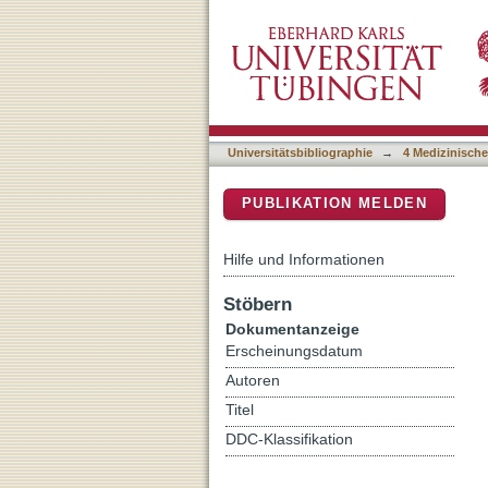
Antibacterial potency of
DSpace Repositorium (Manakin b
Universitätsbibliographie
→
4 Medizinische
PUBLIKATION MELDEN
Hilfe und Informationen
Stöbern
Dokumentanzeige
Erscheinungsdatum
Autoren
Titel
DDC-Klassifikation