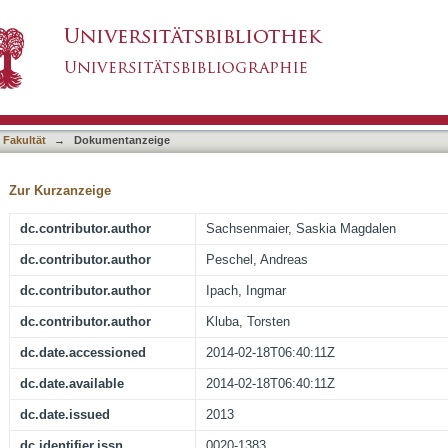
 VAC GranuFoam Silver (R) Dressing
asiert)
 Fakultät
→
Dokumentanzeige
Zur Kurzanzeige
dc.contributor.author
Sachsenmaier, Saskia Magdalen
dc.contributor.author
Peschel, Andreas
dc.contributor.author
Ipach, Ingmar
dc.contributor.author
Kluba, Torsten
dc.date.accessioned
2014-02-18T06:40:11Z
dc.date.available
2014-02-18T06:40:11Z
dc.date.issued
2013
dc.identifier.issn
0020-1383