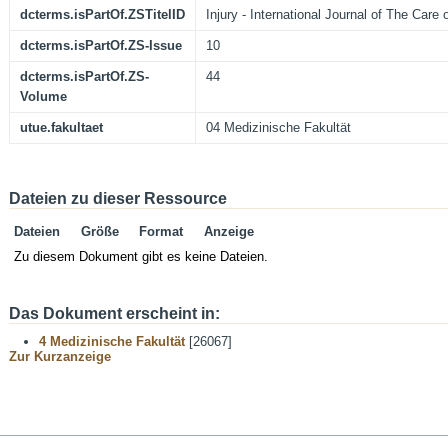
dcterms.isPartOf.ZSTitelID
Injury - International Journal of The Care 
dcterms.isPartOf.ZS-Issue
10
dcterms.isPartOf.ZS-
44
Volume
utue.fakultaet
04 Medizinische Fakultät
Dateien zu dieser Ressource
Dateien
Größe
Format
Anzeige
Zu diesem Dokument gibt es keine Dateien.
Das Dokument erscheint in:
4 Medizinische Fakultät
[26067]
Zur Kurzanzeige