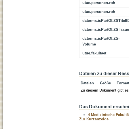
utue.personen.roh
utue.personen.roh
dcterms.isPartOf.ZSTitelI
dcterms.isPartOf.ZS-Issue
dcterms.isPartOf.ZS-
Volume
utue.fakultaet
Dateien zu dieser Res
Dateien
Größe
Forma
Zu diesem Dokument gibt es 
Das Dokument erschein
4 Medizinische Fakultä
Zur Kurzanzeige