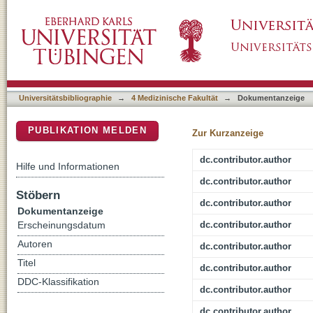
Circulating platelet-progenitor cell coaggrega
DSpace Repositorium (Manakin basiert)
coronary syndromes and augments recruitment
Universitätsbibliographie
→
4 Medizinische Fakultät
→
Dokumentanzeige
PUBLIKATION MELDEN
Zur Kurzanzeige
dc.contributor.author
Hilfe und Informationen
dc.contributor.author
Stöbern
dc.contributor.author
Dokumentanzeige
dc.contributor.author
Erscheinungsdatum
Autoren
dc.contributor.author
Titel
dc.contributor.author
DDC-Klassifikation
dc.contributor.author
dc.contributor.author