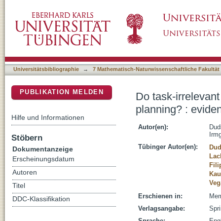
Do task-irrelevant direction-associated motio
DSpace Repositorium (Manakin basiert)
Stroop paradigm
Universitätsbibliographie
→
7 Mathematisch-Naturwissenschaftliche Fakultät
PUBLIKATION MELDEN
Do task-irrelevant
planning? : evide
Hilfe und Informationen
Autor(en):
Duds
Irm
Stöbern
Tübinger Autor(en):
Dud
Dokumentanzeige
Lac
Erscheinungsdatum
Fil
Autoren
Kau
Veg
Titel
Erschienen in:
Mem
DDC-Klassifikation
Verlagsangabe:
Spri
Sprache:
Eng