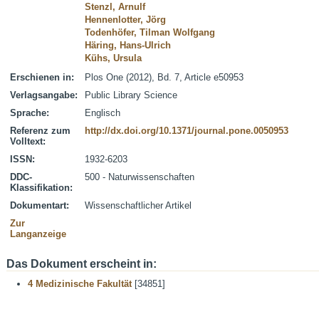
Stenzl, Arnulf
Hennenlotter, Jörg
Todenhöfer, Tilman Wolfgang
Häring, Hans-Ulrich
Kühs, Ursula
Erschienen in:
Plos One (2012), Bd. 7, Article e50953
Verlagsangabe:
Public Library Science
Sprache:
Englisch
Referenz zum
http://dx.doi.org/10.1371/journal.pone.0050953
Volltext:
ISSN:
1932-6203
DDC-
500 - Naturwissenschaften
Klassifikation:
Dokumentart:
Wissenschaftlicher Artikel
Zur
Langanzeige
Das Dokument erscheint in:
4 Medizinische Fakultät
[34851]