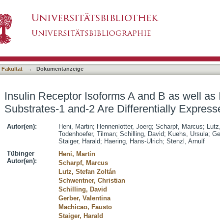
A and B as well as Insulin Receptor Substrates
asiert)
ncer
 Fakultät
→
Dokumentanzeige
Insulin Receptor Isoforms A and B as well as 
Substrates-1 and-2 Are Differentially Expres
Autor(en):
Heni, Martin
;
Hennenlotter, Joerg
;
Scharpf, Marcus
;
Lutz
Todenhoefer, Tilman
;
Schilling, David
;
Kuehs, Ursula
;
Ge
Staiger, Harald
;
Haering, Hans-Ulrich
;
Stenzl, Arnulf
Tübinger
Heni, Martin
Autor(en):
Scharpf, Marcus
Lutz, Stefan Zoltán
Schwentner, Christian
Schilling, David
Gerber, Valentina
Machicao, Fausto
Staiger, Harald