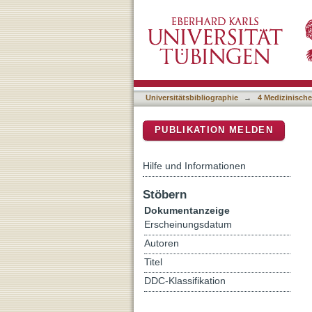
Insulin Receptor Isoforms 
DSpace Repositorium (Manakin b
Expressed in Prostate Ca
Universitätsbibliographie
→
4 Medizinische
PUBLIKATION MELDEN
Hilfe und Informationen
Stöbern
Dokumentanzeige
Erscheinungsdatum
Autoren
Titel
DDC-Klassifikation