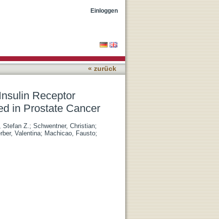
-1 and-2 Are Differentially
Einloggen
« zurück
Insulin Receptor
sed in Prostate Cancer
, Stefan Z.
;
Schwentner, Christian
;
rber, Valentina
;
Machicao, Fausto
;