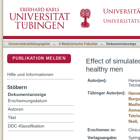
Effect of simulated diving trips on pulmonary
DSpace Repositorium (Manakin basiert)
Universitätsbibliographie
→
4 Medizinische Fakultät
→
Dokumentanzeige
PUBLIKATION MELDEN
Effect of simulate
healthy men
Hilfe und Informationen
Autor(en):
Hanse
Tetzla
Stöbern
Tübinger Autor(en):
Hanse
Dokumentanzeige
Burgst
Erscheinungsdatum
Medle
Autoren
Axman
Tetzla
Titel
Nieß,
DDC-Klassifikation
Erschienen in:
Clinic
Verlagsangabe:
Spring