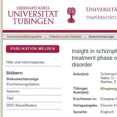
Insight in schizophrenia-course and predictor
DSpace Repositorium (Manakin basiert)
suffering from a schizophrenia spectrum diso
Universitätsbibliographie
→
4 Medizinische Fakultät
→
Dokumentanzeige
PUBLIKATION MELDEN
Insight in schizop
treatment phase o
Hilfe und Informationen
disorder
Stöbern
Autor(en):
Schennach
Naber, D.
;
Dokumentanzeige
Ruether, E
Erscheinungsdatum
Tübinger
Klingberg
Autoren
Autor(en):
Titel
Erschienen in:
European P
DDC-Klassifikation
Verlagsangabe:
Elsevier F
Sprache:
Englisch