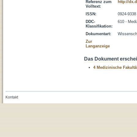
Referenz zum
http://dx.
Volltext:
ISSN:
0924-9338
DDC-
610 - Medi
Klassifikation:
Dokumentart:
Wissenscha
Zur
Langanzeige
Das Dokument erschein
4 Medizinische Fakultä
Kontakt