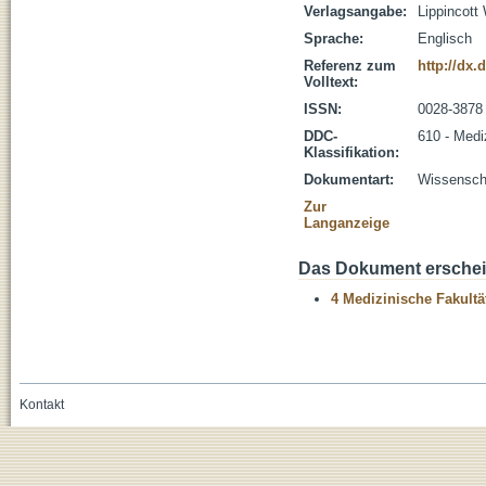
Verlagsangabe:
Lippincott
Sprache:
Englisch
Referenz zum
http://dx
Volltext:
ISSN:
0028-3878
DDC-
610 - Medi
Klassifikation:
Dokumentart:
Wissenscha
Zur
Langanzeige
Das Dokument erschein
4 Medizinische Fakultä
Kontakt