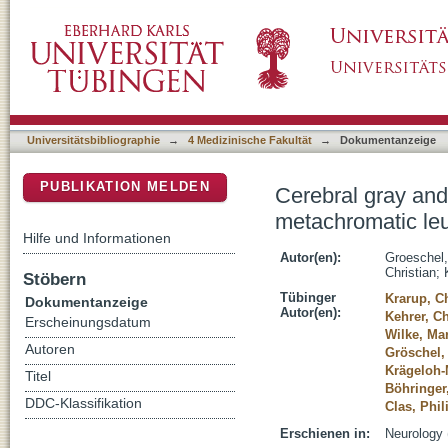
Cerebral gray and white matter changes and 
DSpace Repositorium (Manakin basiert)
Universitätsbibliographie
→
4 Medizinische Fakultät
→
Dokumentanzeige
PUBLIKATION MELDEN
Cerebral gray and
metachromatic le
Hilfe und Informationen
Autor(en):
Groeschel
Christian
;
Stöbern
Tübinger
Krarup, Ch
Dokumentanzeige
Autor(en):
Kehrer, Ch
Erscheinungsdatum
Wilke, Ma
Autoren
Gröschel,
Krägeloh-
Titel
Böhringer
DDC-Klassifikation
Clas, Phil
Erschienen in:
Neurology 