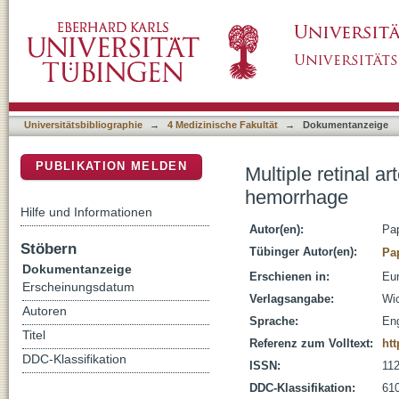
Multiple retinal arterial macroaneurysms as
DSpace Repositorium (Manakin basiert)
Universitätsbibliographie
→
4 Medizinische Fakultät
→
Dokumentanzeige
PUBLIKATION MELDEN
Multiple retinal 
hemorrhage
Hilfe und Informationen
Autor(en):
Pap
Stöbern
Tübinger Autor(en):
Pa
Dokumentanzeige
Erschienen in:
Eur
Erscheinungsdatum
Verlagsangabe:
Wic
Autoren
Sprache:
Eng
Titel
Referenz zum Volltext:
htt
DDC-Klassifikation
ISSN:
11
DDC-Klassifikation:
610