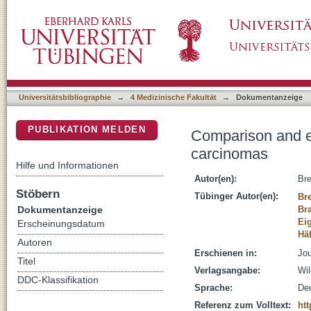
Comparison and evaluation of the current st
DSpace Repositorium (Manakin basiert)
Universitätsbibliographie
→
4 Medizinische Fakultät
→
Dokumentanzeige
PUBLIKATION MELDEN
Comparison and ev
carcinomas
Hilfe und Informationen
Autor(en):
Bre
Stöbern
Tübinger Autor(en):
Br
Dokumentanzeige
Br
Ei
Erscheinungsdatum
Hä
Autoren
Erschienen in:
Jou
Titel
Verlagsangabe:
Wil
DDC-Klassifikation
Sprache:
De
Referenz zum Volltext:
htt