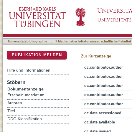
Magnetic hysteresis effects in superconduct
DSpace Repositorium (Manakin basiert)
Universitätsbibliographie
→
7 Mathematisch-Naturwissenschaftliche Fakultät
PUBLIKATION MELDEN
Zur Kurzanzeige
dc.contributor.author
Hilfe und Informationen
dc.contributor.author
Stöbern
dc.contributor.author
Dokumentanzeige
dc.contributor.author
Erscheinungsdatum
Autoren
dc.contributor.author
Titel
dc.date.accessioned
DDC-Klassifikation
dc.date.available
dc.date.issued