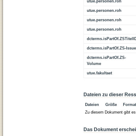
utue.personen.roh
utue.personen.roh
utue.personen.roh
utue.personen.roh
dcterms.isPartOf.ZSTitelI
dcterms.isPartOf.ZS-Issue
dcterms.isPartOf.ZS-
Volume
utue.fakultaet
Dateien zu dieser Res
Dateien
Größe
Forma
Zu diesem Dokument gibt es 
Das Dokument erschein