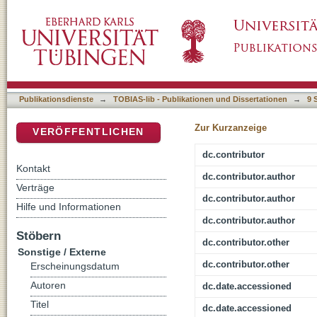
Das Image der Versicherungsbranche unter 
DSpace Repositorium (Manakin basiert)
Publikationsdienste
→
TOBIAS-lib - Publikationen und Dissertationen
→
9 
Zur Kurzanzeige
VERÖFFENTLICHEN
dc.contributor
Kontakt
dc.contributor.author
Verträge
dc.contributor.author
Hilfe und Informationen
dc.contributor.author
Stöbern
dc.contributor.other
Sonstige / Externe
dc.contributor.other
Erscheinungsdatum
Autoren
dc.date.accessioned
Titel
dc.date.accessioned