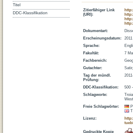
Titel
Zitierfähiger Link
http
DDC-Klassifikation
(URI):
http
http
http
Dokumentart:
Disse
Erscheinungsdatum:
2011
Sprache:
Engl
Fakultät:
7 Ma
Fachbereich:
Geog
Gutachter:
Satir
Tag der mündl.
2011
Prüfung:
DDC-Klassifikation:
500 
Schlagworte:
Troia
West
Freie Schlagwörter:
P
T
Lizenz:
http
tueb
Gedruckte Kopie