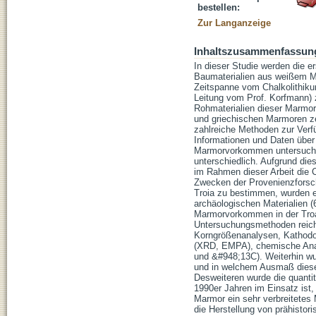
bestellen:
Zur Langanzeige
Inhaltszusammenfassun
In dieser Studie werden die 
Baumaterialien aus weißem Ma
Zeitspanne vom Chalkolithiku
Leitung vom Prof. Korfmann) z
Rohmaterialien dieser Marmo
und griechischen Marmoren zei
zahlreiche Methoden zur Verf
Informationen und Daten über 
Marmorvorkommen untersucht,
unterschiedlich. Aufgrund die
im Rahmen dieser Arbeit die 
Zwecken der Provenienzforsch
Troia zu bestimmen, wurden 
archäologischen Materialien 
Marmorvorkommen in der Troa
Untersuchungsmethoden reic
Korngrößenanalysen, Kathod
(XRD, EMPA), chemische Anal
und &#948;13C). Weiterhin wu
und in welchem Ausmaß dies
Desweiteren wurde die quantita
1990er Jahren im Einsatz ist,
Marmor ein sehr verbreitetes 
die Herstellung von prähisto