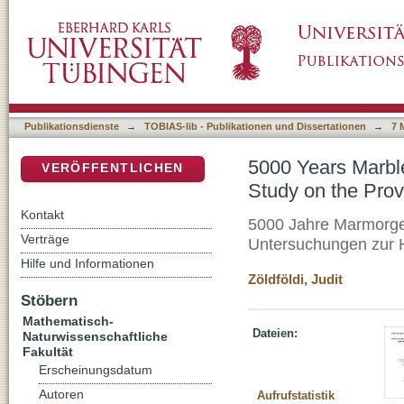
5000 Years Marble History in Troia and the 
DSpace Repositorium (Manakin basiert)
White Marbles in West Anatolia
Publikationsdienste
→
TOBIAS-lib - Publikationen und Dissertationen
→
7 
5000 Years Marble
VERÖFFENTLICHEN
Study on the Prov
Kontakt
5000 Jahre Marmorges
Verträge
Untersuchungen zur 
Hilfe und Informationen
Zöldföldi, Judit
Stöbern
Mathematisch-
Dateien:
Naturwissenschaftliche
Fakultät
Erscheinungsdatum
Autoren
Aufrufstatistik