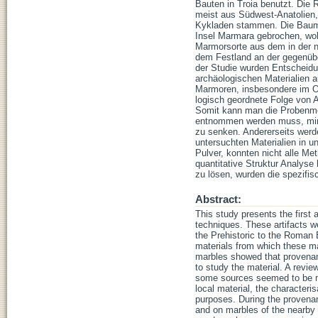
Bauten in Troia benutzt. Die 
meist aus Südwest-Anatolien
Kykladen stammen. Die Baumat
Insel Marmara gebrochen, wob
Marmorsorte aus dem in der n
dem Festland an der gegenübe
der Studie wurden Entscheidun
archäologischen Materialien 
Marmoren, insbesondere im Os
logisch geordnete Folge von 
Somit kann man die Probenme
entnommen werden muss, minim
zu senken. Andererseits werd
untersuchten Materialien in u
Pulver, konnten nicht alle M
quantitative Struktur Analys
zu lösen, wurden die spezifis
Abstract:
This study presents the first 
techniques. These artifacts w
the Prehistoric to the Roman 
materials from which these m
marbles showed that provenanc
to study the material. A revie
some sources seemed to be mis
local material, the character
purposes. During the provena
and on marbles of the nearby 