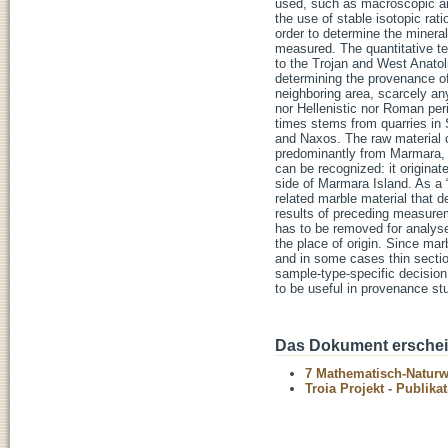
used, such as macroscopic an
the use of stable isotopic ra
order to determine the miner
measured. The quantitative te
to the Trojan and West Anatol
determining the provenance of
neighboring area, scarcely any
nor Hellenistic nor Roman peri
times stems from quarries in
and Naxos. The raw material o
predominantly from Marmara, 
can be recognized: it origina
side of Marmara Island. As a “
related marble material that 
results of preceding measurem
has to be removed for analys
the place of origin. Since mar
and in some cases thin sectio
sample-type-specific decisio
to be useful in provenance st
Das Dokument erschein
7 Mathematisch-Naturwi
Troia Projekt - Publika