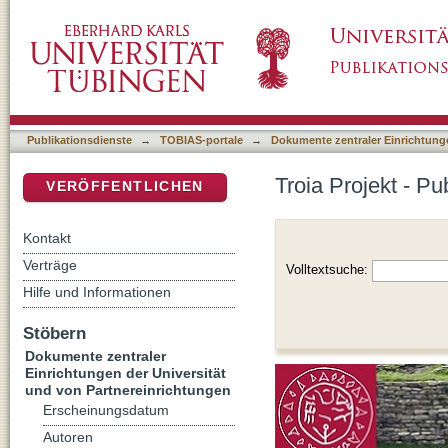
Troia Projekt - Publikationen
DSpace Repositorium (Manakin basiert)
Publikationsdienste
→
TOBIAS-portale
→
Dokumente zentraler Einrichtunge
Troia Projekt - Pu
VERÖFFENTLICHEN
Kontakt
Verträge
Volltextsuche:
Hilfe und Informationen
Stöbern
Dokumente zentraler
Einrichtungen der Universität
und von Partnereinrichtungen
Erscheinungsdatum
Autoren