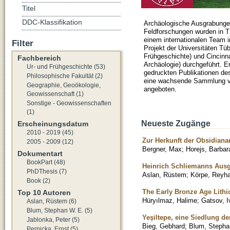
Titel
DDC-Klassifikation
Archäologische Ausgrabunge
Feldforschungen wurden in T
einem internationalen Team
Filter
Projekt der Universitäten Tü
Frühgeschichte) und Cincinna
Fachbereich
Archäologie) durchgeführt. 
Ur- und Frühgeschichte (53)
gedruckten Publikationen d
Philosophische Fakultät (2)
eine wachsende Sammlung vo
Geographie, Geoökologie,
angeboten.
Geowissenschaft (1)
Sonstige - Geowissenschaften
(1)
Neueste Zugänge
Erscheinungsdatum
2010 - 2019 (45)
Zur Herkunft der Obsidiana
2005 - 2009 (12)
Bergner, Max
;
Horejs, Barbar
Dokumentart
BookPart (48)
Heinrich Schliemanns Ausg
PhDThesis (7)
Aslan, Rüstem
;
Körpe, Reyh
Book (2)
The Early Bronze Age Lithi
Top 10 Autoren
Hüryılmaz, Halime
;
Gatsov, I
Aslan, Rüstem (6)
Blum, Stephan W. E. (5)
Yeşiltepe, eine Siedlung d
Jablonka, Peter (5)
Bieg, Gebhard
;
Blum, Stepha
Pernicka, Ernst (5)