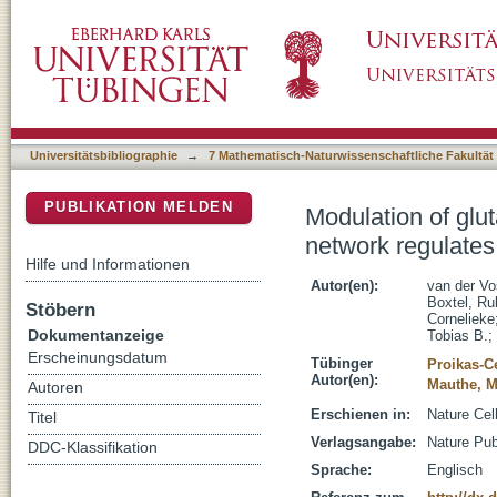
Modulation of glutamine metabolism by the
DSpace Repositorium (Manakin basiert)
Universitätsbibliographie
→
7 Mathematisch-Naturwissenschaftliche Fakultät
PUBLIKATION MELDEN
Modulation of gl
network regulate
Hilfe und Informationen
Autor(en):
van der Vo
Boxtel, R
Stöbern
Cornelieke
Dokumentanzeige
Tobias B.
;
Erscheinungsdatum
Tübinger
Proikas-C
Autor(en):
Mauthe, M
Autoren
Erschienen in:
Nature Cel
Titel
Verlagsangabe:
Nature Pub
DDC-Klassifikation
Sprache:
Englisch