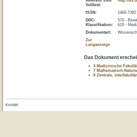
Referenz zum
http://dx.
Volltext:
ISSN:
1465-7392
DDC-
570 - Biow
Klassifikation:
610 - Medi
Dokumentart:
Wissenscha
Zur
Langanzeige
Das Dokument erschein
4 Medizinische Fakultä
7 Mathematisch-Naturwi
8 Zentrale, interfakult
Kontakt