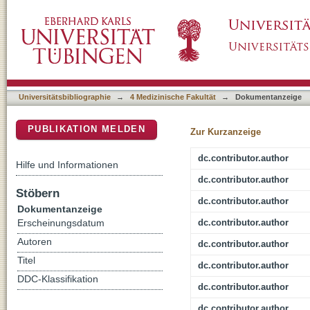
Predicting volumes of metabolically importa
DSpace Repositorium (Manakin basiert)
overweight and obese adolescents by differ
Universitätsbibliographie
→
4 Medizinische Fakultät
→
Dokumentanzeige
PUBLIKATION MELDEN
Zur Kurzanzeige
dc.contributor.author
Hilfe und Informationen
dc.contributor.author
Stöbern
dc.contributor.author
Dokumentanzeige
dc.contributor.author
Erscheinungsdatum
Autoren
dc.contributor.author
Titel
dc.contributor.author
DDC-Klassifikation
dc.contributor.author
dc.contributor.author