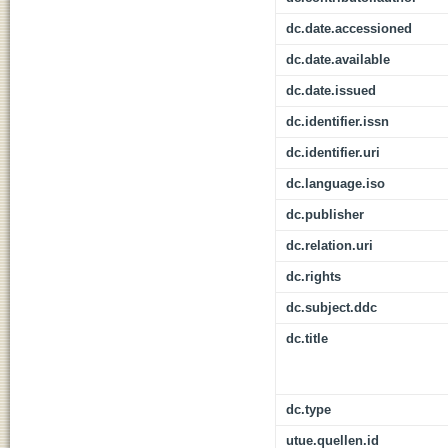
dc.date.accessioned
dc.date.available
dc.date.issued
dc.identifier.issn
dc.identifier.uri
dc.language.iso
dc.publisher
dc.relation.uri
dc.rights
dc.subject.ddc
dc.title
dc.type
utue.quellen.id