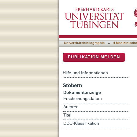
Eye Proprioception Used fo
DSpace Repositorium (Manakin b
Universitätsbibliographie
→
4 Medizinische
PUBLIKATION MELDEN
Hilfe und Informationen
Stöbern
Dokumentanzeige
Erscheinungsdatum
Autoren
Titel
DDC-Klassifikation