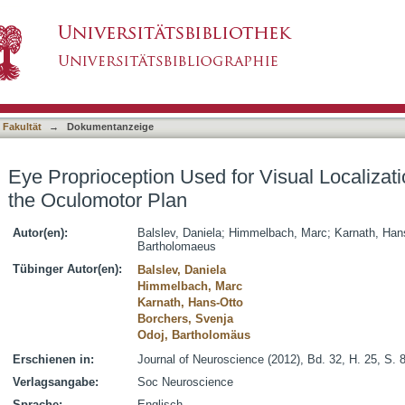
r Visual Localization Only If in Conflict with 
asiert)
 Fakultät
→
Dokumentanzeige
Eye Proprioception Used for Visual Localizatio
the Oculomotor Plan
Autor(en):
Balslev, Daniela
;
Himmelbach, Marc
;
Karnath, Han
Bartholomaeus
Tübinger Autor(en):
Balslev, Daniela
Himmelbach, Marc
Karnath, Hans-Otto
Borchers, Svenja
Odoj, Bartholomäus
Erschienen in:
Journal of Neuroscience (2012), Bd. 32, H. 25, S.
Verlagsangabe:
Soc Neuroscience
Sprache:
Englisch