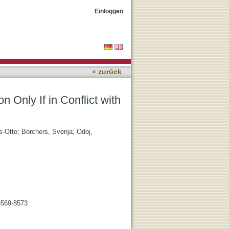
the Oculomotor Plan
Einloggen
« zurück
n Only If in Conflict with
s-Otto
;
Borchers, Svenja
;
Odoj,
 8569-8573