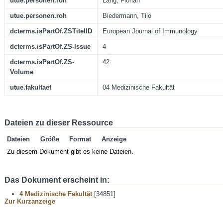
utue.personen.roh
Lang, Florian
utue.personen.roh
Biedermann, Tilo
dcterms.isPartOf.ZSTitelID
European Journal of Immunology
dcterms.isPartOf.ZS-Issue
4
dcterms.isPartOf.ZS-
42
Volume
utue.fakultaet
04 Medizinische Fakultät
Dateien zu dieser Ressource
Dateien
Größe
Format
Anzeige
Zu diesem Dokument gibt es keine Dateien.
Das Dokument erscheint in:
4 Medizinische Fakultät
[34851]
Zur Kurzanzeige