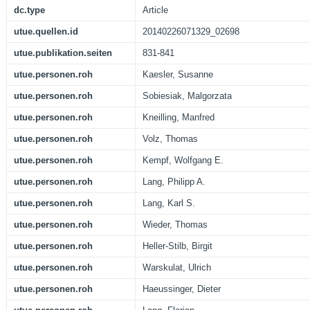
dc.type
Article
utue.quellen.id
20140226071329_02698
utue.publikation.seiten
831-841
utue.personen.roh
Kaesler, Susanne
utue.personen.roh
Sobiesiak, Malgorzata
utue.personen.roh
Kneilling, Manfred
utue.personen.roh
Volz, Thomas
utue.personen.roh
Kempf, Wolfgang E.
utue.personen.roh
Lang, Philipp A.
utue.personen.roh
Lang, Karl S.
utue.personen.roh
Wieder, Thomas
utue.personen.roh
Heller-Stilb, Birgit
utue.personen.roh
Warskulat, Ulrich
utue.personen.roh
Haeussinger, Dieter