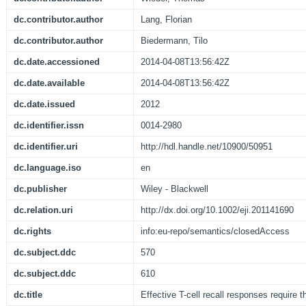
dc.contributor.author
Lang, Florian
dc.contributor.author
Biedermann, Tilo
dc.date.accessioned
2014-04-08T13:56:42Z
dc.date.available
2014-04-08T13:56:42Z
dc.date.issued
2012
dc.identifier.issn
0014-2980
dc.identifier.uri
http://hdl.handle.net/10900/50951
dc.language.iso
en
dc.publisher
Wiley - Blackwell
dc.relation.uri
http://dx.doi.org/10.1002/eji.201141690
dc.rights
info:eu-repo/semantics/closedAccess
dc.subject.ddc
570
dc.subject.ddc
610
dc.title
Effective T-cell recall responses require t