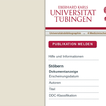
Effective T-cell recall res
DSpace Repositorium (Manakin b
Universitätsbibliographie
→
4 Medizinische
PUBLIKATION MELDEN
Hilfe und Informationen
Stöbern
Dokumentanzeige
Erscheinungsdatum
Autoren
Titel
DDC-Klassifikation